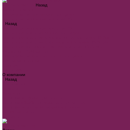
Каталог товаров
Назад
Каталог товаров
Оборудование для детских площадок
Бесшовные резиновые покрытия-RS
Назад
Бесшовные резиновые покрытия-RS
Бесшовное покрытие детских площадок
Бесшовное покрытие для спортивных площадок RS-Sport
Бесшовное покрытие для стадионов дорожек RS-Spray
Бесшовное противоскользящее покрытие RS-Combi
Формы из EPDM крошки
Оборудование для спортивных площадок
Для парка и города
Главная
Наши работы
О компании
Назад
О компании
Новости
Вакансии
Политика конфиденциальности
Политика обработки персональных данных
Политика использования файлов Cookie
Полезные статьи
Контакты