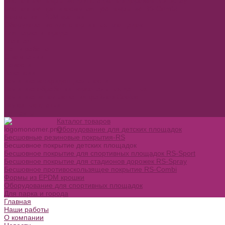
Бесшовное покрытие для стадионов дорожек RS-Spray
Бесшовное противоскользящее покрытие RS-Combi
Формы из EPDM крошки
Оборудование для спортивных площадок
Для парка и города
Главная
Наши работы
О компании
Новости
Вакансии
Политика конфиденциальности
Политика обработки персональных данных
Политика использования файлов Cookie
Полезные статьи
Контакты
Каталог товаров
Оборудование для детских площадок
Бесшовные резиновые покрытия-RS
Бесшовное покрытие детских площадок
Бесшовное покрытие для спортивных площадок RS-Sport
Бесшовное покрытие для стадионов дорожек RS-Spray
Бесшовное противоскользящее покрытие RS-Combi
Формы из EPDM крошки
Оборудование для спортивных площадок
Для парка и города
Главная
Наши работы
О компании