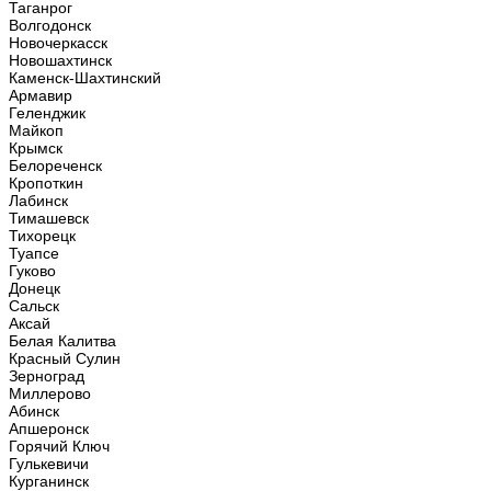
Таганрог
Волгодонск
Новочеркасск
Новошахтинск
Каменск-Шахтинский
Армавир
Геленджик
Майкоп
Крымск
Белореченск
Кропоткин
Лабинск
Тимашевск
Тихорецк
Туапсе
Гуково
Донецк
Сальск
Аксай
Белая Калитва
Красный Сулин
Зерноград
Миллерово
Абинск
Апшеронск
Горячий Ключ
Гулькевичи
Курганинск