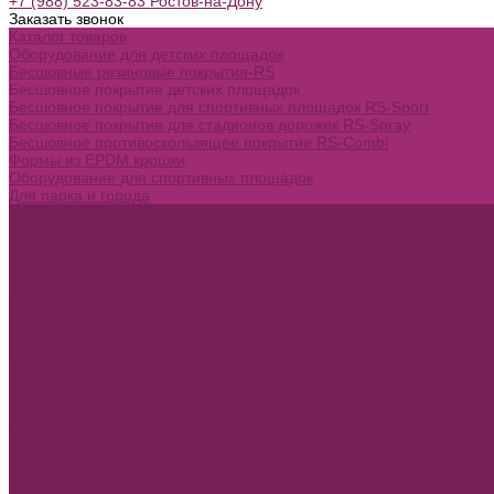
+7 (988) 523-83-83 Ростов-на-Дону
Заказать звонок
Каталог товаров
Оборудование для детских площадок
Бесшовные резиновые покрытия-RS
Бесшовное покрытие детских площадок
Бесшовное покрытие для спортивных площадок RS-Sport
Бесшовное покрытие для стадионов дорожек RS-Spray
Бесшовное противоскользящее покрытие RS-Combi
Формы из EPDM крошки
Оборудование для спортивных площадок
Для парка и города
Главная
Наши работы
О компании
Новости
Вакансии
Политика конфиденциальности
Политика обработки персональных данных
Политика использования файлов Cookie
Полезные статьи
Контакты
...
Каталог товаров
Оборудование для детских площадок
Бесшовные резиновые покрытия-RS
Бесшовное покрытие детских площадок
Бесшовное покрытие для спортивных площадок RS-Sport