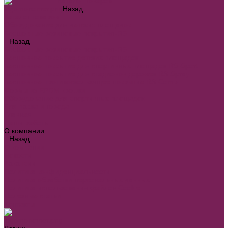
Каталог товаров
Назад
Каталог товаров
Оборудование для детских площадок
Бесшовные резиновые покрытия-RS
Назад
Бесшовные резиновые покрытия-RS
Бесшовное покрытие детских площадок
Бесшовное покрытие для спортивных площадок RS-Sport
Бесшовное покрытие для стадионов дорожек RS-Spray
Бесшовное противоскользящее покрытие RS-Combi
Формы из EPDM крошки
Оборудование для спортивных площадок
Для парка и города
Главная
Наши работы
О компании
Назад
О компании
Новости
Вакансии
Политика конфиденциальности
Политика обработки персональных данных
Политика использования файлов Cookie
Полезные статьи
Контакты