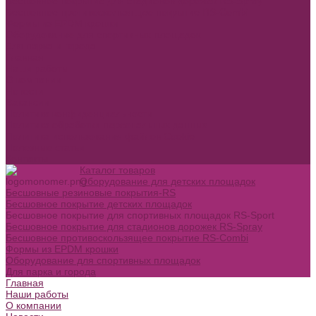
Бесшовное покрытие для стадионов дорожек RS-Spray
Бесшовное противоскользящее покрытие RS-Combi
Формы из EPDM крошки
Оборудование для спортивных площадок
Для парка и города
Главная
Наши работы
О компании
Новости
Вакансии
Политика конфиденциальности
Политика обработки персональных данных
Политика использования файлов Cookie
Полезные статьи
Контакты
Каталог товаров
Оборудование для детских площадок
Бесшовные резиновые покрытия-RS
Бесшовное покрытие детских площадок
Бесшовное покрытие для спортивных площадок RS-Sport
Бесшовное покрытие для стадионов дорожек RS-Spray
Бесшовное противоскользящее покрытие RS-Combi
Формы из EPDM крошки
Оборудование для спортивных площадок
Для парка и города
Главная
Наши работы
О компании