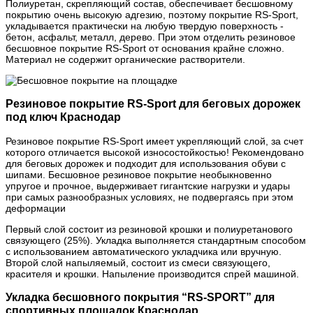
Полиуретан, скрепляющий состав, обеспечивает бесшовному
покрытию очень высокую адгезию, поэтому покрытие RS-Sport,
укладывается практически на любую твердую поверхность -
бетон, асфальт, металл, дерево. При этом отделить резиновое
бесшовное покрытие RS-Sport от основания крайне сложно.
Материал не содержит органические растворители.
Резиновое покрытие RS-Sport для беговых дорожек
под ключ Краснодар
Резиновое покрытие RS-Sport имеет укрепляющий слой, за счет
которого отличается высокой износостойкостью! Рекомендовано
для беговых дорожек и подходит для использования обуви с
шипами. Бесшовное резиновое покрытие необыкновенно
упругое и прочное, выдерживает гигантские нагрузки и удары
при самых разнообразных условиях, не подвергаясь при этом
деформации
Первый слой состоит из резиновой крошки и полиуретанового
связующего (25%). Укладка выполняется стандартным способом
с использованием автоматического укладчика или вручную.
Второй слой напыляемый, состоит из смеси связующего,
красителя и крошки. Напыление производится спрей машиной.
Укладка бесшовного покрытия “RS-SPORT” для
спортивных площадок Краснодар