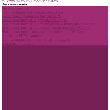
+7 (988) 523-83-83 Ростов-на-Дону
Заказать звонок
Каталог товаров
Оборудование для детских площадок
Бесшовные резиновые покрытия-RS
Бесшовное покрытие детских площадок
Бесшовное покрытие для спортивных площадок RS-Sport
Бесшовное покрытие для стадионов дорожек RS-Spray
Бесшовное противоскользящее покрытие RS-Combi
Формы из EPDM крошки
Оборудование для спортивных площадок
Для парка и города
Главная
Наши работы
О компании
Новости
Вакансии
Политика конфиденциальности
Политика обработки персональных данных
Политика использования файлов Cookie
Полезные статьи
Контакты
...
Каталог товаров
Оборудование для детских площадок
Бесшовные резиновые покрытия-RS
Бесшовное покрытие детских площадок
Бесшовное покрытие для спортивных площадок RS-Sport