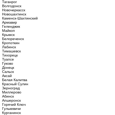
Таганрог
Волгодонск
Новочеркасск
Новошахтинск
Каменск-Шахтинский
Армавир
Геленджик
Майкоп
Крымск
Белореченск
Кропоткин
Лабинск
Тимашевск
Тихорецк
Туапсе
Гуково
Донецк
Сальск
Аксай
Белая Калитва
Красный Сулин
Зерноград
Миллерово
Абинск
Апшеронск
Горячий Ключ
Гулькевичи
Курганинск