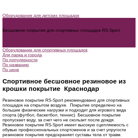
Оборудование для детских площадок
Бесшовные резиновые покрытия-RS
Бесшовное покрытие детских площадок
Бесшовное покрытие для спортивных площадок RS-Sport
Бесшовное покрытие для стадионов дорожек RS-Spray
Бесшовное противоскользящее покрытие RS-Combi
Формы из EPDM крошки
Оборудование для спортивных площадок
Для парка и города
По популярности
По названию
По цене
Спортивное бесшовное резиновое из
крошки покрытие Краснодар
Резиновое покрытие RS-Sport рекомендовано для спортивных
площадок на открытом воздухе. Покрытие определено на
большие физические нагрузки и подходит для игрового вида
спорта (футбол, баскетбол, теннис). Бесшовное покрытие
пропускает воду, за счет чего не скользит после дождя.
Резиновое покрытие RS-Sport имеет высокую сцепляемость с
обувью профессиональных спортсменов и за счет упругости
резиновое покрытие предохраняет суставы тела от травм.