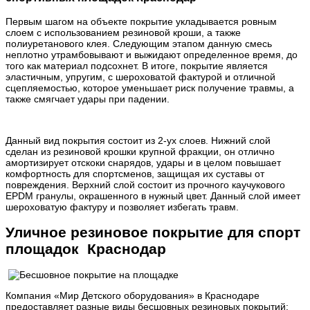
Первым шагом на объекте покрытие укладывается ровным
слоем с использованием резиновой кроши, а также
полиуретанового клея. Следующим этапом данную смесь
неплотно утрамбовывают и выжидают определенное время, до
того как материал подсохнет. В итоге, покрытие является
эластичным, упругим, с шероховатой фактурой и отличной
сцепляемостью, которое уменьшает риск получение травмы, а
также смягчает удары при падении.
Данный вид покрытия состоит из 2-ух слоев. Нижний слой
сделан из резиновой крошки крупной фракции, он отлично
амортизирует отскоки снарядов, удары и в целом повышает
комфортность для спортсменов, защищая их суставы от
повреждения. Верхний слой состоит из прочного каучукового
EPDM гранулы, окрашенного в нужный цвет. Данный слой имеет
шероховатую фактуру и позволяет избегать травм.
Уличное резиновое покрытие для спорт
площадок Краснодар
Компания «Мир Детского оборудования» в Краснодаре
предоставляет разные виды бесшовных резиновых покрытий: