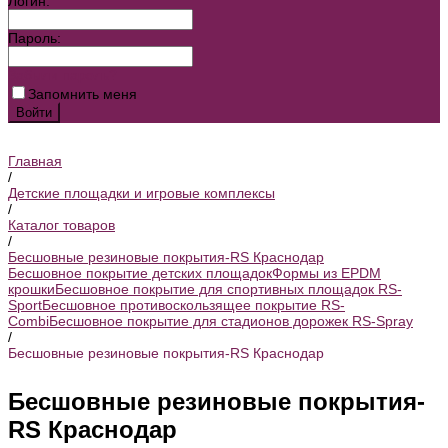
Логин:
Пароль:
Забыли пароль?
Запомнить меня
Главная
/
Детские площадки и игровые комплексы
/
Каталог товаров
/
Бесшовные резиновые покрытия-RS Краснодар
Бесшовное покрытие детских площадок
Формы из EPDM
крошки
Бесшовное покрытие для спортивных площадок RS-
Sport
Бесшовное противоскользящее покрытие RS-
Combi
Бесшовное покрытие для стадионов дорожек RS-Spray
/
Бесшовные резиновые покрытия-RS Краснодар
Бесшовные резиновые покрытия-
RS Краснодар