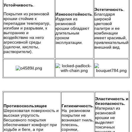
Устойчивость
.
Эстетичность
.
Покрытия из резиновой
Износостойкость
.
Благодаря
крошки стойкие к
Изделия из
широкой
перепадам температур,
резиновой
цветовой
изгибам и разрывам, к
крошки обладают
палитре и ее
выгоранию и
длительным
комбинации
воздействию на него
сроком
имеет красивый,
агрессивной среды
эксплуатации.
привлекательный
(щелочи, кислоты,
внешний вид.
растворители).
Эластичность и
безопасность.
Противоскользящее
Гигиеничность
.
Материал из
Шероховатая поверхность и
На резиновом
резиновой
высокая упругость
покрытии не
крошки не
бесшовного покрытия
возникает гниль,
выделяет
обеспечивает комфорт при
плесень,
токсичных
ходьбе и беге, а при
сорняки,
веществ и