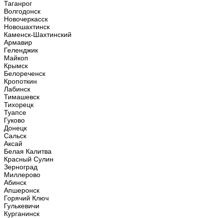
Таганрог
Волгодонск
Новочеркасск
Новошахтинск
Каменск-Шахтинский
Армавир
Геленджик
Майкоп
Крымск
Белореченск
Кропоткин
Лабинск
Тимашевск
Тихорецк
Туапсе
Гуково
Донецк
Сальск
Аксай
Белая Калитва
Красный Сулин
Зерноград
Миллерово
Абинск
Апшеронск
Горячий Ключ
Гулькевичи
Курганинск