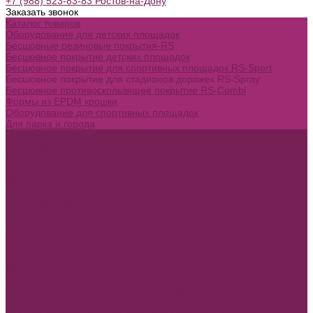
+7 (988) 523-83-83 Ростов-на-Дону
Заказать звонок
Каталог товаров
Оборудование для детских площадок
Бесшовные резиновые покрытия-RS
Бесшовное покрытие детских площадок
Бесшовное покрытие для спортивных площадок RS-Sport
Бесшовное покрытие для стадионов дорожек RS-Spray
Бесшовное противоскользящее покрытие RS-Combi
Формы из EPDM крошки
Оборудование для спортивных площадок
Для парка и города
Главная
Наши работы
О компании
Новости
Вакансии
Политика конфиденциальности
Политика обработки персональных данных
Политика использования файлов Cookie
Полезные статьи
Контакты
...
Каталог товаров
Оборудование для детских площадок
Бесшовные резиновые покрытия-RS
Бесшовное покрытие детских площадок
Бесшовное покрытие для спортивных площадок RS-Sport