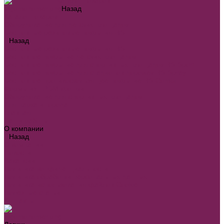
Каталог товаров
Назад
Каталог товаров
Оборудование для детских площадок
Бесшовные резиновые покрытия-RS
Назад
Бесшовные резиновые покрытия-RS
Бесшовное покрытие детских площадок
Бесшовное покрытие для спортивных площадок RS-Sport
Бесшовное покрытие для стадионов дорожек RS-Spray
Бесшовное противоскользящее покрытие RS-Combi
Формы из EPDM крошки
Оборудование для спортивных площадок
Для парка и города
Главная
Наши работы
О компании
Назад
О компании
Новости
Вакансии
Политика конфиденциальности
Политика обработки персональных данных
Политика использования файлов Cookie
Полезные статьи
Контакты