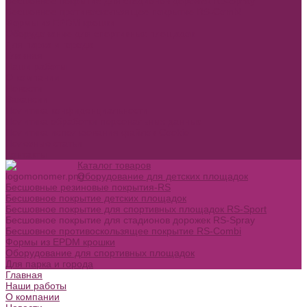
Бесшовное покрытие для стадионов дорожек RS-Spray
Бесшовное противоскользящее покрытие RS-Combi
Формы из EPDM крошки
Оборудование для спортивных площадок
Для парка и города
Главная
Наши работы
О компании
Новости
Вакансии
Политика конфиденциальности
Политика обработки персональных данных
Политика использования файлов Cookie
Полезные статьи
Контакты
Каталог товаров
Оборудование для детских площадок
Бесшовные резиновые покрытия-RS
Бесшовное покрытие детских площадок
Бесшовное покрытие для спортивных площадок RS-Sport
Бесшовное покрытие для стадионов дорожек RS-Spray
Бесшовное противоскользящее покрытие RS-Combi
Формы из EPDM крошки
Оборудование для спортивных площадок
Для парка и города
Главная
Наши работы
О компании