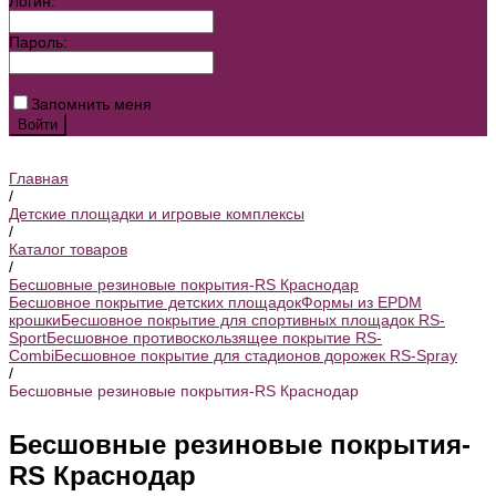
Логин:
Пароль:
Забыли пароль?
Запомнить меня
Главная
/
Детские площадки и игровые комплексы
/
Каталог товаров
/
Бесшовные резиновые покрытия-RS Краснодар
Бесшовное покрытие детских площадок
Формы из EPDM
крошки
Бесшовное покрытие для спортивных площадок RS-
Sport
Бесшовное противоскользящее покрытие RS-
Combi
Бесшовное покрытие для стадионов дорожек RS-Spray
/
Бесшовные резиновые покрытия-RS Краснодар
Бесшовные резиновые покрытия-
RS Краснодар