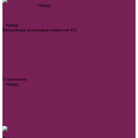
Каталог товаров
Назад
Каталог товаров
Оборудование для детских площадок
Бесшовные резиновые покрытия-RS
Назад
Бесшовные резиновые покрытия-RS
Бесшовное покрытие детских площадок
Бесшовное покрытие для спортивных площадок RS-Sport
Бесшовное покрытие для стадионов дорожек RS-Spray
Бесшовное противоскользящее покрытие RS-Combi
Формы из EPDM крошки
Оборудование для спортивных площадок
Для парка и города
Главная
Наши работы
О компании
Назад
О компании
Новости
Вакансии
Политика конфиденциальности
Политика обработки персональных данных
Политика использования файлов Cookie
Полезные статьи
Контакты