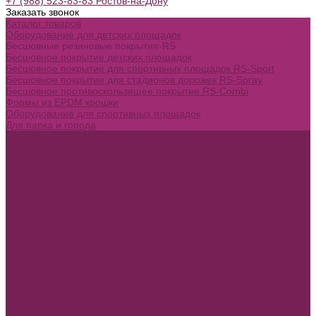
+7 (988) 523-83-83 Ростов-на-Дону
Заказать звонок
Каталог товаров
Оборудование для детских площадок
Бесшовные резиновые покрытия-RS
Бесшовное покрытие детских площадок
Бесшовное покрытие для спортивных площадок RS-Sport
Бесшовное покрытие для стадионов дорожек RS-Spray
Бесшовное противоскользящее покрытие RS-Combi
Формы из EPDM крошки
Оборудование для спортивных площадок
Для парка и города
Главная
Наши работы
О компании
Новости
Вакансии
Политика конфиденциальности
Политика обработки персональных данных
Политика использования файлов Cookie
Полезные статьи
Контакты
...
Каталог товаров
Оборудование для детских площадок
Бесшовные резиновые покрытия-RS
Бесшовное покрытие детских площадок
Бесшовное покрытие для спортивных площадок RS-Sport