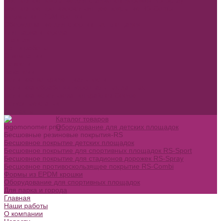
Бесшовное покрытие для стадионов дорожек RS-Spray
Бесшовное противоскользящее покрытие RS-Combi
Формы из EPDM крошки
Оборудование для спортивных площадок
Для парка и города
Главная
Наши работы
О компании
Новости
Вакансии
Политика конфиденциальности
Политика обработки персональных данных
Политика использования файлов Cookie
Полезные статьи
Контакты
Каталог товаров
Оборудование для детских площадок
Бесшовные резиновые покрытия-RS
Бесшовное покрытие детских площадок
Бесшовное покрытие для спортивных площадок RS-Sport
Бесшовное покрытие для стадионов дорожек RS-Spray
Бесшовное противоскользящее покрытие RS-Combi
Формы из EPDM крошки
Оборудование для спортивных площадок
Для парка и города
Главная
Наши работы
О компании