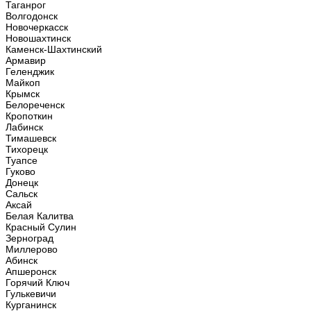
Таганрог
Волгодонск
Новочеркасск
Новошахтинск
Каменск-Шахтинский
Армавир
Геленджик
Майкоп
Крымск
Белореченск
Кропоткин
Лабинск
Тимашевск
Тихорецк
Туапсе
Гуково
Донецк
Сальск
Аксай
Белая Калитва
Красный Сулин
Зерноград
Миллерово
Абинск
Апшеронск
Горячий Ключ
Гулькевичи
Курганинск