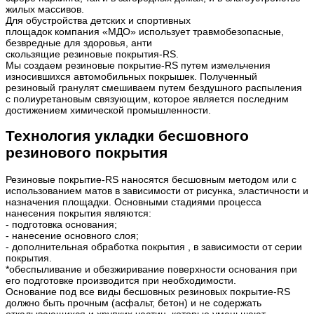
жилых массивов.
Для обустройства детских и спортивных
площадок компания «МДО» использует травмобезопасные,
безвредные для здоровья, анти
скользящие резиновые покрытия-RS.
Мы создаем резиновые покрытие-RS путем измельчения
износившихся автомобильных покрышек. Полученный
резиновый гранулят смешиваем путем бездушного распыления
с полиуретановым связующим, которое является последним
достижением химической промышленности.
Технология укладки бесшовного
резинового покрытия
Резиновые покрытие-RS наносятся бесшовным методом или с
использованием матов в зависимости от рисунка, эластичности и
назначения площадки. Основными стадиями процесса
нанесения покрытия являются:
- подготовка основания;
- нанесение основного слоя;
- дополнительная обработка покрытия , в зависимости от серии
покрытия.
*обеспыливание и обезжиривание поверхности основания при
его подготовке производится при необходимости.
Основание под все виды бесшовных резиновых покрытие-RS
должно быть прочным (асфальт, бетон) и не содержать
откалывающихся и хрупких частиц, которые уменьшают