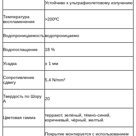
Устойчиво к ультрафиолетовому излучению
Температура
>200ºС
воспламенения
Водопроницаемость
водопроницаемо
Водопоглащение
18 %
Усадка
± 1 мм
Сопротивление
5,4 N/mm²
сдвигу
Твердость по Шору
20
А
терракот, зелёный, тёмно-синий,
Цветовая гамма
коричневый, чёрный, желтый.
Покрытие монтируется с использованием