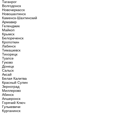
Таганрог
Волгодонск
Новочеркасск
Новошахтинск
Каменск-Шахтинский
Армавир
Геленджик
Майкоп
Крымск
Белореченск
Кропоткин
Лабинск
Тимашевск
Тихорецк
Туапсе
Гуково
Донецк
Сальск
Аксай
Белая Калитва
Красный Сулин
Зерноград
Миллерово
Абинск
Апшеронск
Горячий Ключ
Гулькевичи
Курганинск