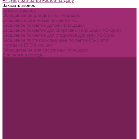
+7 (988) 523-83-83 Ростов-на-Дону
Заказать звонок
Каталог товаров
Оборудование для детских площадок
Бесшовные резиновые покрытия-RS
Бесшовное покрытие детских площадок
Бесшовное покрытие для спортивных площадок RS-Sport
Бесшовное покрытие для стадионов дорожек RS-Spray
Бесшовное противоскользящее покрытие RS-Combi
Формы из EPDM крошки
Оборудование для спортивных площадок
Для парка и города
Главная
Наши работы
О компании
Новости
Вакансии
Политика конфиденциальности
Политика обработки персональных данных
Политика использования файлов Cookie
Полезные статьи
Контакты
...
Каталог товаров
Оборудование для детских площадок
Бесшовные резиновые покрытия-RS
Бесшовное покрытие детских площадок
Бесшовное покрытие для спортивных площадок RS-Sport