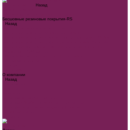
Каталог товаров
Назад
Каталог товаров
Оборудование для детских площадок
Бесшовные резиновые покрытия-RS
Назад
Бесшовные резиновые покрытия-RS
Бесшовное покрытие детских площадок
Бесшовное покрытие для спортивных площадок RS-Sport
Бесшовное покрытие для стадионов дорожек RS-Spray
Бесшовное противоскользящее покрытие RS-Combi
Формы из EPDM крошки
Оборудование для спортивных площадок
Для парка и города
Главная
Наши работы
О компании
Назад
О компании
Новости
Вакансии
Политика конфиденциальности
Политика обработки персональных данных
Политика использования файлов Cookie
Полезные статьи
Контакты