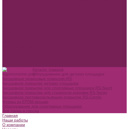
Бесшовное покрытие для стадионов дорожек RS-Spray
Бесшовное противоскользящее покрытие RS-Combi
Формы из EPDM крошки
Оборудование для спортивных площадок
Для парка и города
Главная
Наши работы
О компании
Новости
Вакансии
Политика конфиденциальности
Политика обработки персональных данных
Политика использования файлов Cookie
Полезные статьи
Контакты
Каталог товаров
Оборудование для детских площадок
Бесшовные резиновые покрытия-RS
Бесшовное покрытие детских площадок
Бесшовное покрытие для спортивных площадок RS-Sport
Бесшовное покрытие для стадионов дорожек RS-Spray
Бесшовное противоскользящее покрытие RS-Combi
Формы из EPDM крошки
Оборудование для спортивных площадок
Для парка и города
Главная
Наши работы
О компании