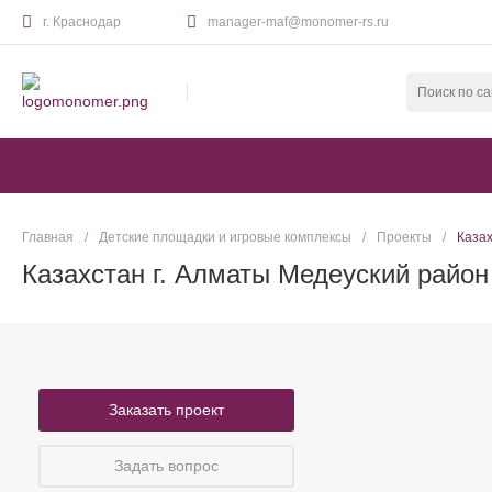
г. Краснодар
manager-maf@monomer-rs.ru
Ваш город Краснодар?
Да
Нет
Главная
/
Детские площадки и игровые комплексы
/
Проекты
/
Казах
Казахстан г. Алматы Медеуский район
Заказать проект
Задать вопрос