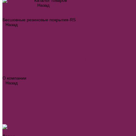
Каталог товаров
Назад
Каталог товаров
Оборудование для детских площадок
Бесшовные резиновые покрытия-RS
Назад
Бесшовные резиновые покрытия-RS
Бесшовное покрытие детских площадок
Бесшовное покрытие для спортивных площадок RS-Sport
Бесшовное покрытие для стадионов дорожек RS-Spray
Бесшовное противоскользящее покрытие RS-Combi
Формы из EPDM крошки
Оборудование для спортивных площадок
Для парка и города
Главная
Наши работы
О компании
Назад
О компании
Новости
Вакансии
Политика конфиденциальности
Политика обработки персональных данных
Политика использования файлов Cookie
Полезные статьи
Контакты