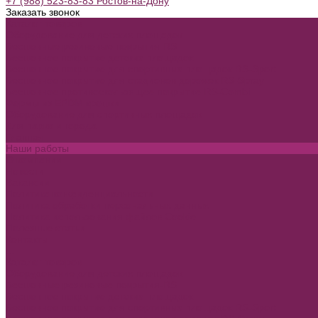
+7 (988) 523-83-83 Ростов-на-Дону
Заказать звонок
Каталог товаров
Оборудование для детских площадок
Бесшовные резиновые покрытия-RS
Бесшовное покрытие детских площадок
Бесшовное покрытие для спортивных площадок RS-Sport
Бесшовное покрытие для стадионов дорожек RS-Spray
Бесшовное противоскользящее покрытие RS-Combi
Формы из EPDM крошки
Оборудование для спортивных площадок
Для парка и города
Главная
Наши работы
О компании
Новости
Вакансии
Политика конфиденциальности
Политика обработки персональных данных
Политика использования файлов Cookie
Полезные статьи
Контакты
...
Каталог товаров
Оборудование для детских площадок
Бесшовные резиновые покрытия-RS
Бесшовное покрытие детских площадок
Бесшовное покрытие для спортивных площадок RS-Sport