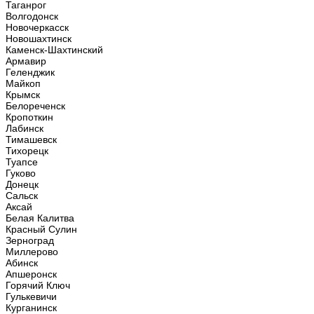
Таганрог
Волгодонск
Новочеркасск
Новошахтинск
Каменск-Шахтинский
Армавир
Геленджик
Майкоп
Крымск
Белореченск
Кропоткин
Лабинск
Тимашевск
Тихорецк
Туапсе
Гуково
Донецк
Сальск
Аксай
Белая Калитва
Красный Сулин
Зерноград
Миллерово
Абинск
Апшеронск
Горячий Ключ
Гулькевичи
Курганинск