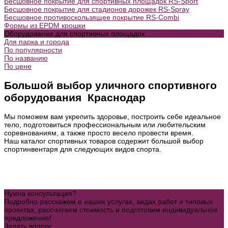
Бесшовное покрытие для спортивных площадок RS-Sport
Бесшовное покрытие для стадионов дорожек RS-Spray
Бесшовное противоскользящее покрытие RS-Combi
Формы из EPDM крошки
Оборудование для спортивных площадок
Для парка и города
По популярности
По названию
По цене
Большой выбор уличного спортивного
оборудования Краснодар
Мы поможем вам укрепить здоровье, построить себе идеальное
тело, подготовиться профессиональным или любительским
соревнованиям, а также просто весело провести время.
Наш каталог спортивных товаров содержит большой выбор
спортинвентаря для следующих видов спорта.
Нужна консультация?
Подробно расскажем о наших услугах, видах работ и типовых
проектах, рассчитаем стоимость и подготовим индивидуальное
предложение!
Задать вопрос