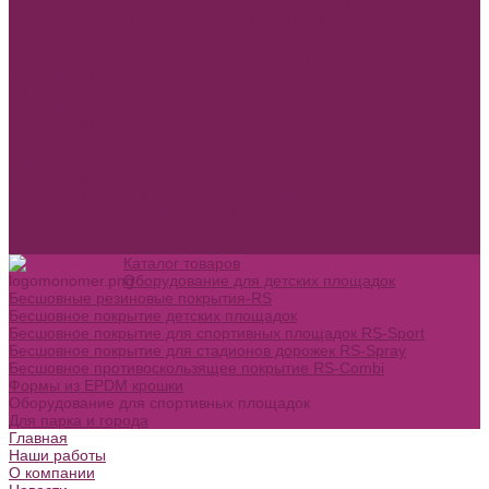
Бесшовное покрытие для стадионов дорожек RS-Spray
Бесшовное противоскользящее покрытие RS-Combi
Формы из EPDM крошки
Оборудование для спортивных площадок
Для парка и города
Главная
Наши работы
О компании
Новости
Вакансии
Политика конфиденциальности
Политика обработки персональных данных
Политика использования файлов Cookie
Полезные статьи
Контакты
Каталог товаров
Оборудование для детских площадок
Бесшовные резиновые покрытия-RS
Бесшовное покрытие детских площадок
Бесшовное покрытие для спортивных площадок RS-Sport
Бесшовное покрытие для стадионов дорожек RS-Spray
Бесшовное противоскользящее покрытие RS-Combi
Формы из EPDM крошки
Оборудование для спортивных площадок
Для парка и города
Главная
Наши работы
О компании