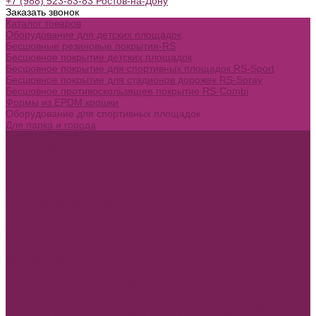
+7 (988) 523-83-83 Ростов-на-Дону
Заказать звонок
Каталог товаров
Оборудование для детских площадок
Бесшовные резиновые покрытия-RS
Бесшовное покрытие детских площадок
Бесшовное покрытие для спортивных площадок RS-Sport
Бесшовное покрытие для стадионов дорожек RS-Spray
Бесшовное противоскользящее покрытие RS-Combi
Формы из EPDM крошки
Оборудование для спортивных площадок
Для парка и города
Главная
Наши работы
О компании
Новости
Вакансии
Политика конфиденциальности
Политика обработки персональных данных
Политика использования файлов Cookie
Полезные статьи
Контакты
...
Каталог товаров
Оборудование для детских площадок
Бесшовные резиновые покрытия-RS
Бесшовное покрытие детских площадок
Бесшовное покрытие для спортивных площадок RS-Sport