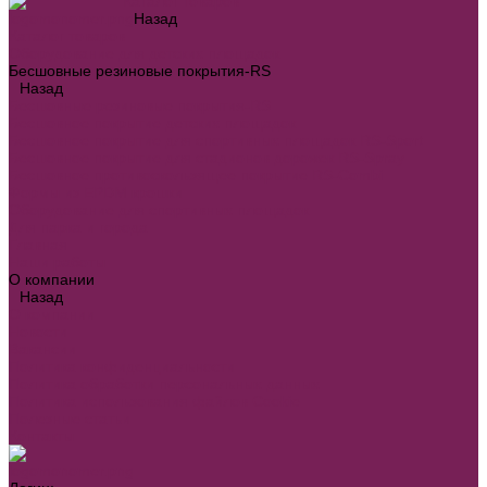
Каталог товаров
Назад
Каталог товаров
Оборудование для детских площадок
Бесшовные резиновые покрытия-RS
Назад
Бесшовные резиновые покрытия-RS
Бесшовное покрытие детских площадок
Бесшовное покрытие для спортивных площадок RS-Sport
Бесшовное покрытие для стадионов дорожек RS-Spray
Бесшовное противоскользящее покрытие RS-Combi
Формы из EPDM крошки
Оборудование для спортивных площадок
Для парка и города
Главная
Наши работы
О компании
Назад
О компании
Новости
Вакансии
Политика конфиденциальности
Политика обработки персональных данных
Политика использования файлов Cookie
Полезные статьи
Контакты