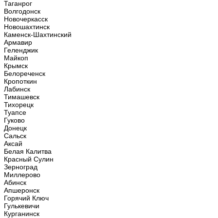
Таганрог
Волгодонск
Новочеркасск
Новошахтинск
Каменск-Шахтинский
Армавир
Геленджик
Майкоп
Крымск
Белореченск
Кропоткин
Лабинск
Тимашевск
Тихорецк
Туапсе
Гуково
Донецк
Сальск
Аксай
Белая Калитва
Красный Сулин
Зерноград
Миллерово
Абинск
Апшеронск
Горячий Ключ
Гулькевичи
Курганинск