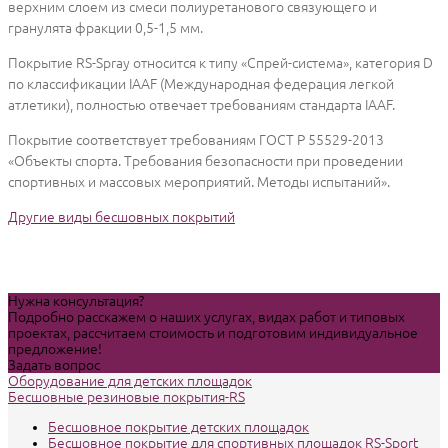
верхним слоем из смеси полиуретанового связующего и
гранулята фракции 0,5-1,5 мм.
Покрытие RS-Spray относится к типу «Спрей-система», категория D
по классификации IAAF (Международная федерация легкой
атлетики), полностью отвечает требованиям стандарта IAAF.
Покрытие соответствует требованиям ГОСТ Р 55529-2013
«Объекты спорта. Требования безопасности при проведении
спортивных и массовых мероприятий. Методы испытаний».
Другие виды бесшовных покрытий
Нужна консультация?
Подробно расскажем о наших услугах, видах работ и типовых
проектах, рассчитаем стоимость и подготовим индивидуальное
предложение!
Задать вопрос
Оборудование для детских площадок
Бесшовные резиновые покрытия-RS
Бесшовное покрытие детских площадок
Бесшовное покрытие для спортивных площадок RS-Sport