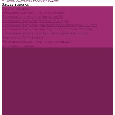
+7 (988) 523-83-83 Ростов-на-Дону
Заказать звонок
Каталог товаров
Оборудование для детских площадок
Бесшовные резиновые покрытия-RS
Бесшовное покрытие детских площадок
Бесшовное покрытие для спортивных площадок RS-Sport
Бесшовное покрытие для стадионов дорожек RS-Spray
Бесшовное противоскользящее покрытие RS-Combi
Формы из EPDM крошки
Оборудование для спортивных площадок
Для парка и города
Главная
Наши работы
О компании
Новости
Вакансии
Политика конфиденциальности
Политика обработки персональных данных
Политика использования файлов Cookie
Полезные статьи
Контакты
...
Каталог товаров
Оборудование для детских площадок
Бесшовные резиновые покрытия-RS
Бесшовное покрытие детских площадок
Бесшовное покрытие для спортивных площадок RS-Sport