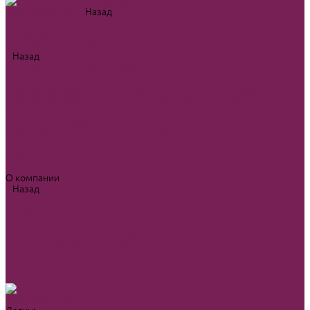
Каталог товаров
Назад
Каталог товаров
Оборудование для детских площадок
Бесшовные резиновые покрытия-RS
Назад
Бесшовные резиновые покрытия-RS
Бесшовное покрытие детских площадок
Бесшовное покрытие для спортивных площадок RS-Sport
Бесшовное покрытие для стадионов дорожек RS-Spray
Бесшовное противоскользящее покрытие RS-Combi
Формы из EPDM крошки
Оборудование для спортивных площадок
Для парка и города
Главная
Наши работы
О компании
Назад
О компании
Новости
Вакансии
Политика конфиденциальности
Политика обработки персональных данных
Политика использования файлов Cookie
Полезные статьи
Контакты