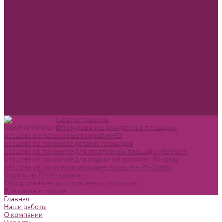
Бесшовное покрытие для стадионов дорожек RS-Spray
Бесшовное противоскользящее покрытие RS-Combi
Формы из EPDM крошки
Оборудование для спортивных площадок
Для парка и города
Главная
Наши работы
О компании
Новости
Вакансии
Политика конфиденциальности
Политика обработки персональных данных
Политика использования файлов Cookie
Полезные статьи
Контакты
Каталог товаров
Оборудование для детских площадок
Бесшовные резиновые покрытия-RS
Бесшовное покрытие детских площадок
Бесшовное покрытие для спортивных площадок RS-Sport
Бесшовное покрытие для стадионов дорожек RS-Spray
Бесшовное противоскользящее покрытие RS-Combi
Формы из EPDM крошки
Оборудование для спортивных площадок
Для парка и города
Главная
Наши работы
О компании