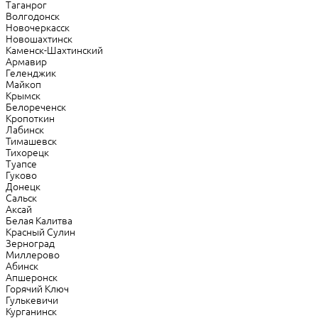
Таганрог
Волгодонск
Новочеркасск
Новошахтинск
Каменск-Шахтинский
Армавир
Геленджик
Майкоп
Крымск
Белореченск
Кропоткин
Лабинск
Тимашевск
Тихорецк
Туапсе
Гуково
Донецк
Сальск
Аксай
Белая Калитва
Красный Сулин
Зерноград
Миллерово
Абинск
Апшеронск
Горячий Ключ
Гулькевичи
Курганинск