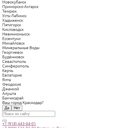
Новокубанск
Приморско-Ахтарск
Темрюк
Усть-Лабинск
Хадыженск
Пятигорск
Кисловодск
Невинномысск
Ессентуки
Михайловск
Минеральные Воды
Георгиевск
Будённовск
Севастополь
Симферополь
Керчь
Евпатория
Ялта
Феодосия
Джанкой
Алушта
Бахчисарай
Ваш город Краснодар?
Да
Нет
+7 (918) 443-04-01